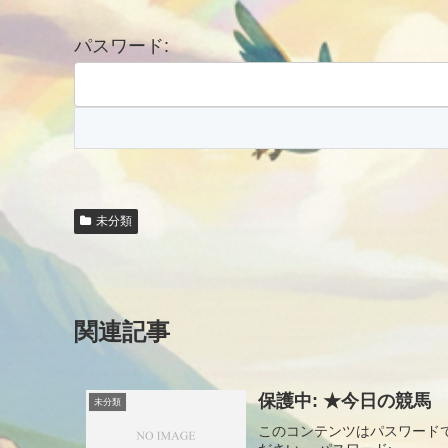
パスワード:
未分類
関連記事
保護中: ★今日の競馬 
未分類
このコンテンツはパスワード