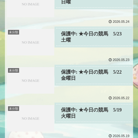
日曜
2026.05.24
未分類
保護中: ★今日の競馬 5/23
土曜
2026.05.23
未分類
保護中: ★今日の競馬 5/22
金曜日
2026.05.22
未分類
保護中: ★今日の競馬 5/19
火曜日
2026.05.19