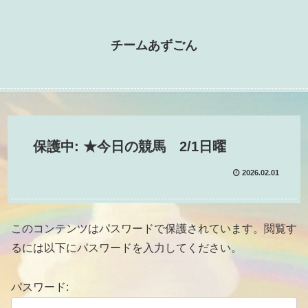
チームあずごん
保護中: ★今日の競馬 2/1日曜
2026.02.01
このコンテンツはパスワードで保護されています。閲覧す
るには以下にパスワードを入力してください。
パスワード: