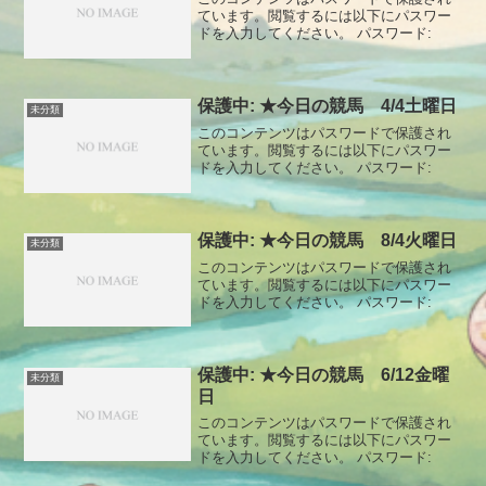
ています。閲覧するには以下にパスワー
ドを入力してください。 パスワード:
保護中: ★今日の競馬 4/4土曜日
未分類
このコンテンツはパスワードで保護され
ています。閲覧するには以下にパスワー
ドを入力してください。 パスワード:
保護中: ★今日の競馬 8/4火曜日
未分類
このコンテンツはパスワードで保護され
ています。閲覧するには以下にパスワー
ドを入力してください。 パスワード:
保護中: ★今日の競馬 6/12金曜
未分類
日
このコンテンツはパスワードで保護され
ています。閲覧するには以下にパスワー
ドを入力してください。 パスワード: