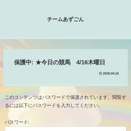
チームあずごん
保護中: ★今日の競馬 4/16木曜日
2026.04.16
このコンテンツはパスワードで保護されています。閲覧す
るには以下にパスワードを入力してください。
パスワード: