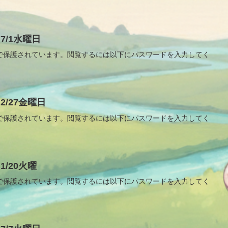
7/1水曜日
で保護されています。閲覧するには以下にパスワードを入力してく
2/27金曜日
で保護されています。閲覧するには以下にパスワードを入力してく
/20火曜
で保護されています。閲覧するには以下にパスワードを入力してく