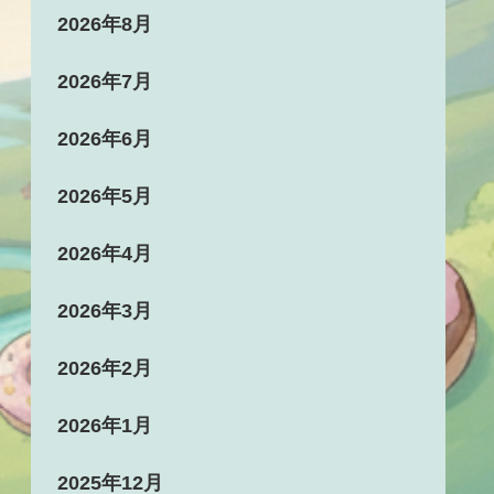
2026年8月
2026年7月
2026年6月
2026年5月
2026年4月
2026年3月
2026年2月
2026年1月
2025年12月