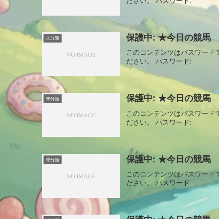
ださい。 パスワード:
保護中: ★今日の競馬 
未分類
このコンテンツはパスワード
ださい。 パスワード:
保護中: ★今日の競馬 
未分類
このコンテンツはパスワード
ださい。 パスワード:
保護中: ★今日の競馬 1
未分類
このコンテンツはパスワード
ださい。 パスワード: