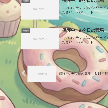
保護中: ★今日の競馬 
未分類
このコンテンツはパスワード
ださい。 パスワード:
保護中: ★今日の競馬 
未分類
このコンテンツはパスワード
ださい。 パスワード:
保護中: ★今日の競馬 5/18月