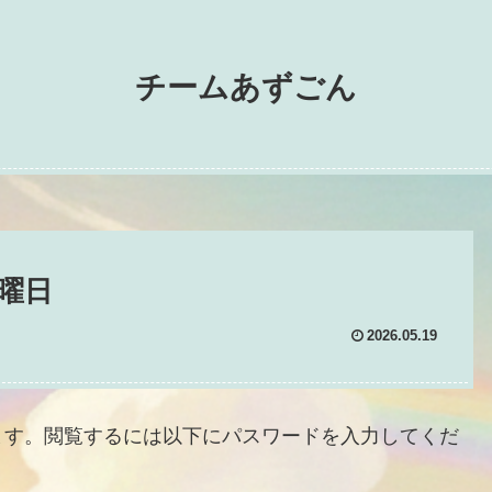
チームあずごん
火曜日
2026.05.19
ます。閲覧するには以下にパスワードを入力してくだ