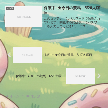
保護中: ★今日の競馬 5/26火曜
未分類
日
このコンテンツはパスワードで保護され
ています。閲覧するには以下にパスワー
ドを入力してください。 パスワード:
保護中: ★今日の競馬 6/17水曜日
保護中: ★今日の競馬 6/20土曜日
ホーム
未分類