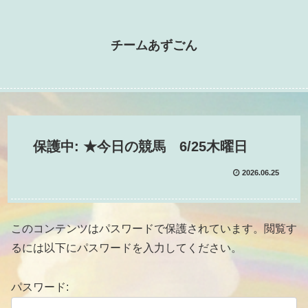
チームあずごん
保護中: ★今日の競馬 6/25木曜日
2026.06.25
このコンテンツはパスワードで保護されています。閲覧す
るには以下にパスワードを入力してください。
パスワード: