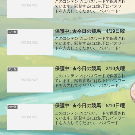
このコンテンツはパスワードで保護され
ています。閲覧するには以下にパスワー
ドを入力してください。 パスワード:
保護中: ★今日の競馬 4/19日曜
未分類
このコンテンツはパスワードで保護され
ています。閲覧するには以下にパスワー
ドを入力してください。 パスワード:
保護中: ★今日の競馬 2/10火曜
未分類
このコンテンツはパスワードで保護され
ています。閲覧するには以下にパスワー
ドを入力してください。 パスワード:
保護中: ★今日の競馬 5/10日曜
未分類
このコンテンツはパスワードで保護され
ています。閲覧するには以下にパスワー
ドを入力してください。 パスワード: