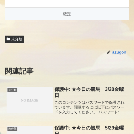
未分類
azugon
関連記事
保護中: ★今日の競馬 3/20金曜
未分類
日
このコンテンツはパスワードで保護され
ています。閲覧するには以下にパスワー
ドを入力してください。 パスワード:
保護中: ★今日の競馬 5/29金曜
未分類
日