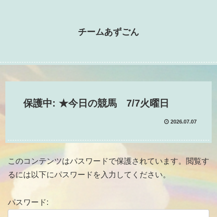
チームあずごん
保護中: ★今日の競馬 7/7火曜日
2026.07.07
このコンテンツはパスワードで保護されています。閲覧す
るには以下にパスワードを入力してください。
パスワード: